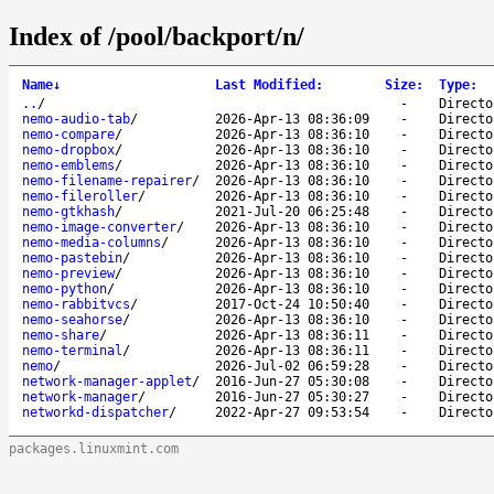
Index of /pool/backport/n/
Name
↓
Last Modified
:
Size
:
Type
:
..
/
-
Directo
nemo-audio-tab
/
2026-Apr-13 08:36:09
-
Directo
nemo-compare
/
2026-Apr-13 08:36:10
-
Directo
nemo-dropbox
/
2026-Apr-13 08:36:10
-
Directo
nemo-emblems
/
2026-Apr-13 08:36:10
-
Directo
nemo-filename-repairer
/
2026-Apr-13 08:36:10
-
Directo
nemo-fileroller
/
2026-Apr-13 08:36:10
-
Directo
nemo-gtkhash
/
2021-Jul-20 06:25:48
-
Directo
nemo-image-converter
/
2026-Apr-13 08:36:10
-
Directo
nemo-media-columns
/
2026-Apr-13 08:36:10
-
Directo
nemo-pastebin
/
2026-Apr-13 08:36:10
-
Directo
nemo-preview
/
2026-Apr-13 08:36:10
-
Directo
nemo-python
/
2026-Apr-13 08:36:10
-
Directo
nemo-rabbitvcs
/
2017-Oct-24 10:50:40
-
Directo
nemo-seahorse
/
2026-Apr-13 08:36:10
-
Directo
nemo-share
/
2026-Apr-13 08:36:11
-
Directo
nemo-terminal
/
2026-Apr-13 08:36:11
-
Directo
nemo
/
2026-Jul-02 06:59:28
-
Directo
network-manager-applet
/
2016-Jun-27 05:30:08
-
Directo
network-manager
/
2016-Jun-27 05:30:27
-
Directo
networkd-dispatcher
/
2022-Apr-27 09:53:54
-
Directo
packages.linuxmint.com